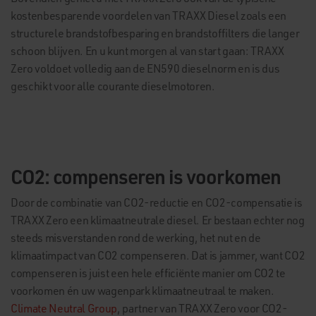
kostenbesparende voordelen van TRAXX Diesel zoals een
structurele brandstofbesparing en brandstoffilters die langer
schoon blijven. En u kunt morgen al van start gaan: TRAXX
Zero voldoet volledig aan de EN590 dieselnorm en is dus
geschikt voor alle courante dieselmotoren.
CO2: compenseren is voorkomen
Door de combinatie van CO2-reductie en CO2-compensatie is
TRAXX Zero een klimaatneutrale diesel. Er bestaan echter nog
steeds misverstanden rond de werking, het nut en de
klimaatimpact van CO2 compenseren. Dat is jammer, want CO2
compenseren is juist een hele efficiënte manier om CO2 te
voorkomen én uw wagenpark klimaatneutraal te maken.
Climate Neutral Group
, partner van TRAXX Zero voor CO2-