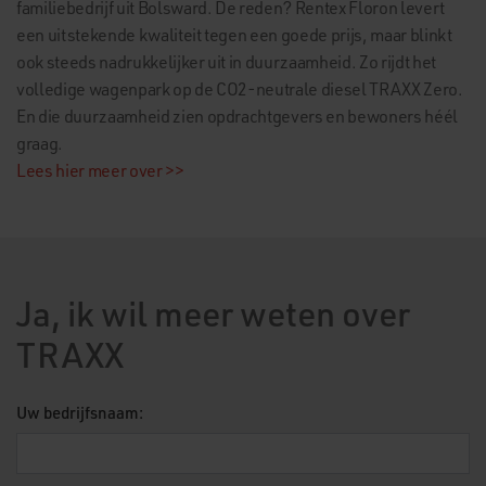
familiebedrijf uit Bolsward. De reden? Rentex Floron levert
een uitstekende kwaliteit tegen een goede prijs, maar blinkt
ook steeds nadrukkelijker uit in duurzaamheid. Zo rijdt het
volledige wagenpark op de CO2-neutrale diesel TRAXX Zero.
En die duurzaamheid zien opdrachtgevers en bewoners héél
graag.
Lees hier meer over >>
Ja, ik wil meer weten over
TRAXX
Uw bedrijfsnaam: