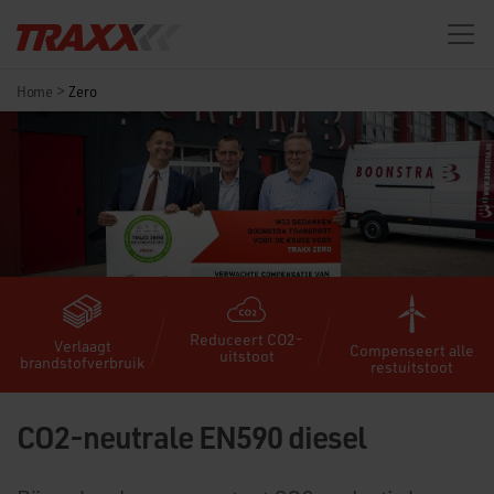
>
Home
Zero
Reduceert CO2-
Verlaagt
Compenseert alle
uitstoot
brandstofverbruik
restuitstoot
CO2-neutrale EN590 diesel