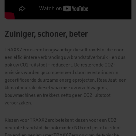
Zuiniger, schoner, beter
TRAXX Zero is een hoogwaardige dieselbrandstof die door
een efficiëntere verbranding uw brandstofverbruik – en dus
ook uw CO2-uitstoot – reduceert. De resterende CO2-
emissies worden gecompenseerd door investeringen in
gecertificeerde duurzame energieprojecten. Resultaat: een
klimaatneutrale diesel waarmee uw vrachtwagens,
bouwmachines en trekkers netto geen CO2-uitstoot
veroorzaken.
Kiezen voor TRAXX Zero betekent kiezen voor een CO2-
neutrale brandstof die ook minder NOx en fijnstof uitstoot.
Bovendien geniet u met TRAXX Zero ook van de typische