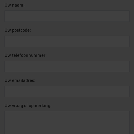
Uw naam:
Uw postcode:
Gelieve dit veld leeg te laten.
Uw telefoonnummer:
Uw emailadres:
Uw vraag of opmerking: