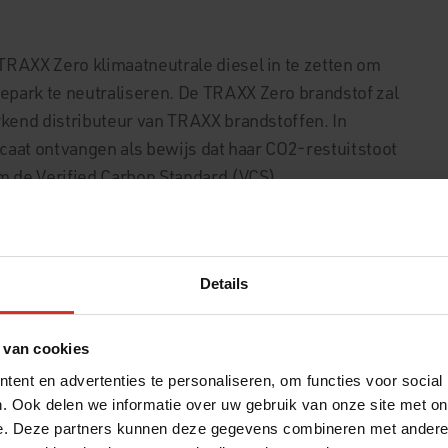
RAXX Zero klimaatneutrale diesel in te zetten om
park te neutraliseren. De TRAXX Zero brandstof zal
rkend distributeur van TRAXX brandstoffen. In
icaat ontvangen als bewijs dat haar CO2-restuitstoot
m de Verified Carbon Standard (VCS).
tofleveringen
 ook CO2 neutraal middels TRAXX Zero. De
Details
ogramma ‘Dalhuisen Duurzaam’ al langer bezig met
e reduceren. Het bedrijf behaalde de Lean and Green
 van cookies
ent CO2-reductie in vijf jaar.
ent en advertenties te personaliseren, om functies voor social
. Ook delen we informatie over uw gebruik van onze site met on
e. Deze partners kunnen deze gegevens combineren met andere i