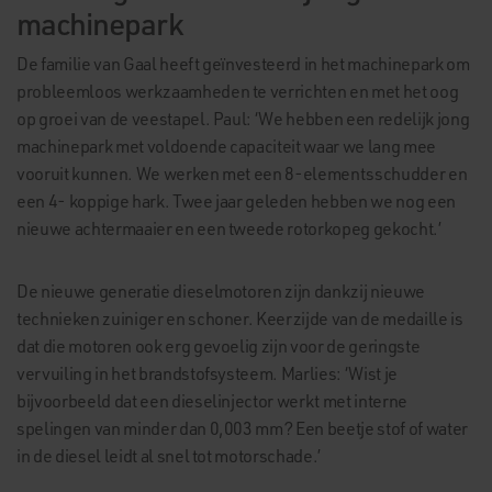
machinepark
De familie van Gaal heeft geïnvesteerd in het machinepark om
probleemloos werkzaamheden te verrichten en met het oog
op groei van de veestapel. Paul: ‘We hebben een redelijk jong
machinepark met voldoende capaciteit waar we lang mee
vooruit kunnen. We werken met een 8-elementsschudder en
een 4- koppige hark. Twee jaar geleden hebben we nog een
nieuwe achtermaaier en een tweede rotorkopeg gekocht.’
De nieuwe generatie dieselmotoren zijn dankzij nieuwe
technieken zuiniger en schoner. Keerzijde van de medaille is
dat die motoren ook erg gevoelig zijn voor de geringste
vervuiling in het brandstofsysteem. Marlies: ‘Wist je
bijvoorbeeld dat een dieselinjector werkt met interne
spelingen van minder dan 0,003 mm? Een beetje stof of water
in de diesel leidt al snel tot motorschade.’