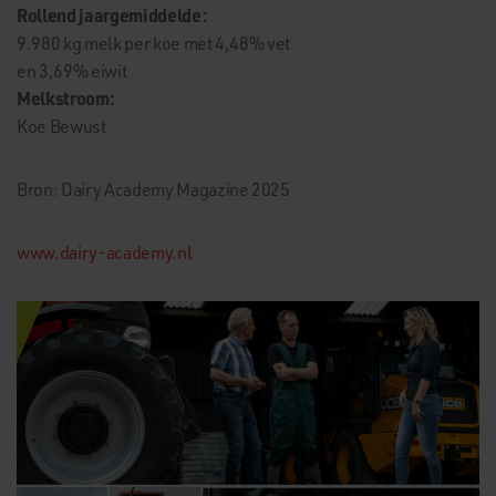
Rollend jaargemiddelde:
9.980 kg melk per koe met 4,48% vet
en 3,69% eiwit
Melkstroom:
Koe Bewust
Bron: Dairy Academy Magazine 2025
www.dairy-academy.nl