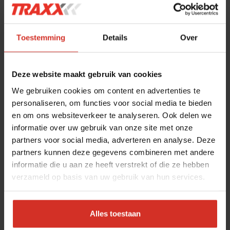
Reinig het gebied rondom de tankdop vóórdat je deze
losdraait.
Controleer de vulopening van het vulpistool vóór het tanken
Toestemming
Details
Over
en maak het schoon.
Tank het voertuig altijd volledig af aan het einde van de
werkdag.
Deze website maakt gebruik van cookies
Vermijd stof en water tijdens tanken. Tank bijvoorbeeld niet
We gebruiken cookies om content en advertenties te
nabij een wasplaats of wanneer andere voertuigen
personaliseren, om functies voor social media te bieden
voorbijrijden.
en om ons websiteverkeer te analyseren. Ook delen we
Maak de tankdop schoon vóórdat je deze terugplaatst.
informatie over uw gebruik van onze site met onze
Meestal zit de beluchting van de tank hierin verwerkt.
partners voor social media, adverteren en analyse. Deze
Scherp op aandachtspunten
partners kunnen deze gegevens combineren met andere
informatie die u aan ze heeft verstrekt of die ze hebben
aftanken en onderhoud
verzameld op basis van uw gebruik van hun services.
thuistankinstallatie
Marlies: ‘Het is belangrijk om zelf alert te zijn op
Alles toestaan
verontreiniging van de brandstofvoorraad in de