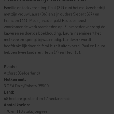
Familie en taakverdeling: Paul (39) runt het melkveebedrijf
met zijn vrouw Laura (36) en zijn ouders Siebert (67) en
Francien (66). Met zijn vader pakt Paul de meest
voorkomende werkzaamheden op. Zijn moeder verzorgt de
kalveren en doet de boekhouding. Laura insemineert het
melkvee en springt bij waar nodig. Landwerk wordt
hoofdzakelijk door de familie zelf uitgevoerd. Paul en Laura
hebben twee kinderen: Teun (7) en Fleur (5).
Plaats:
Altforst (Gelderland)
Melken met:
3 GEA DairyRobots R9500
Land:
68 hectare grasland en 17 hectare mais
Aantal koeien:
170 en 110 stuks jongvee