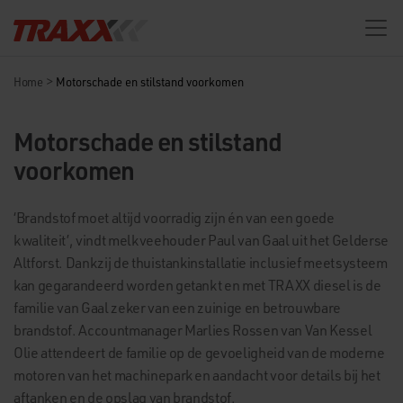
>
Home
Motorschade en stilstand voorkomen
Motorschade en stilstand
voorkomen
‘Brandstof moet altijd voorradig zijn én van een goede
kwaliteit’, vindt melkveehouder Paul van Gaal uit het Gelderse
Altforst. Dankzij de thuistankinstallatie inclusief meetsysteem
kan gegarandeerd worden getankt en met TRAXX diesel is de
familie van Gaal zeker van een zuinige en betrouwbare
brandstof. Accountmanager Marlies Rossen van Van Kessel
Olie attendeert de familie op de gevoeligheid van de moderne
motoren van het machinepark en aandacht voor details bij het
aftanken en de opslag van brandstof.