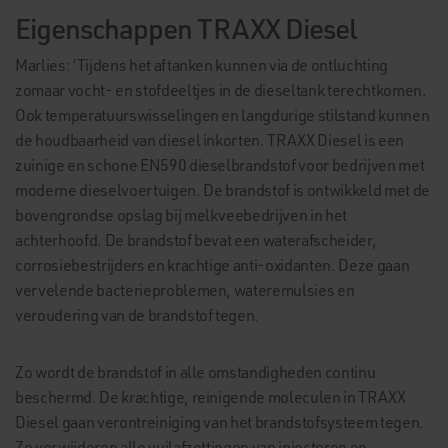
Eigenschappen TRAXX Diesel
Marlies: ‘Tijdens het aftanken kunnen via de ontluchting
zomaar vocht- en stofdeeltjes in de dieseltank terechtkomen.
Ook temperatuurswisselingen en langdurige stilstand kunnen
de houdbaarheid van diesel inkorten. TRAXX Diesel is een
zuinige en schone EN590 dieselbrandstof voor bedrijven met
moderne dieselvoertuigen. De brandstof is ontwikkeld met de
bovengrondse opslag bij melkveebedrijven in het
achterhoofd. De brandstof bevat een waterafscheider,
corrosiebestrijders en krachtige anti-oxidanten. Deze gaan
vervelende bacterieproblemen, wateremulsies en
veroudering van de brandstof tegen.
Zo wordt de brandstof in alle omstandigheden continu
beschermd. De krachtige, reinigende moleculen in TRAXX
Diesel gaan verontreiniging van het brandstofsysteem tegen.
Ze verwijderen alle vuilafzettingen van injectoren en