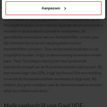
thuistankinstallatie. Mijn advies is om een kaart met tips:
‘Voorkom vuil en water bij het aftanken’ te hangen bij de
Aanpassen
thuistankinstallatie (zie bovenstaand kader). Zo blijven alle
familieleden scherp op alle details. Het brandstoffilter op de
thuistankinstallatie levert ook een bijdrage om onzuiverheden
en water in de brandstofvoorraad te voorkomen. De
gemiddelde levensduur van een brandstoffilter is twee jaar.
Als reminder kun je de vervangingsdatum op het
brandstoffilter schrijven. Door de thuistankinstallatie zo vol
mogelijk te houden, krijgt condensvorming bovendien minder
kans.’ Paul: ‘Gelukkig is dankzij het meetsysteem de
brandstofvoorraad van de thuistankinstallatie altijd op peil. Bij
een niveau lager dan 20%, krijgt Van Kessel Olie een melding
en wordt de thuistankinstallatie automatisch bijgevuld. Wij
hebben dus geen omkijken naar de dieselvoorraad en kunnen
altijd ons trekkerwerk doen.’
Melkveebedrijf van Gaal VOF