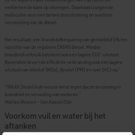
verkleinen de kans op storingen. Daarnaast zorgen de
moleculen voor een betere doorstroming en snellere
verneveling van de diesel.
Het resultaat: een brandstofbesparing van gemiddeld 5% ten
opzichte van de reguliere EN590 diesel. Minder
brandstofverbruik betekent ook een lagere CO2-uitstoot.
Bovendien levert de efficiënte verbranding ook een lagere
uitstoot van stikstof (NOx), fijnstof (PM) en roet (HC) op.’
‘TRAXX Diesel is de eerste winst tegen bacterievorming in
brandstof en vervuiling van motoren.’
Marlies Rossen – Van Kessel Olie
Voorkom vuil en water bij het
aftanken