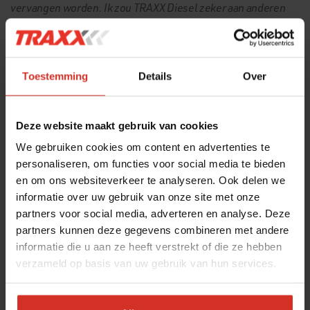
vervangen worden. Ik zou TRAXX Diesel zeker aan anderen
aanbevelen omdat het gewoon goed werkt.
”
Over brandstofleverancier Van
Toestemming
Details
Over
Kessel:
“
Wat mij erg aanspreekt bij
Van Kessel
, is dat zij met goede
Deze website maakt gebruik van cookies
adviezen komen waar wij wat aan hebben en dat op eigen
We gebruiken cookies om content en advertenties te
initiatief: het zijn meedenkers.
”
personaliseren, om functies voor social media te bieden
en om ons websiteverkeer te analyseren. Ook delen we
informatie over uw gebruik van onze site met onze
partners voor social media, adverteren en analyse. Deze
Terug naar overzicht
partners kunnen deze gegevens combineren met andere
informatie die u aan ze heeft verstrekt of die ze hebben
verzameld op basis van uw gebruik van hun services.