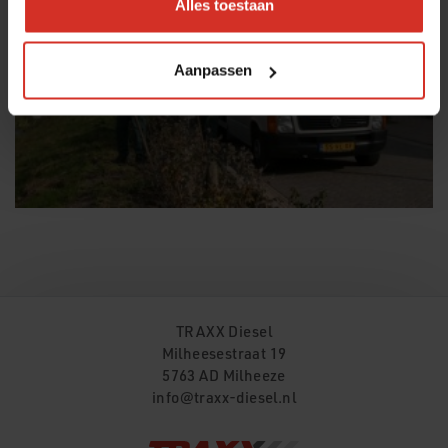
Alles toestaan
Aanpassen
TRAXX Diesel
Milheesestraat 19
5763 AD
Milheeze
info@traxx-diesel.nl