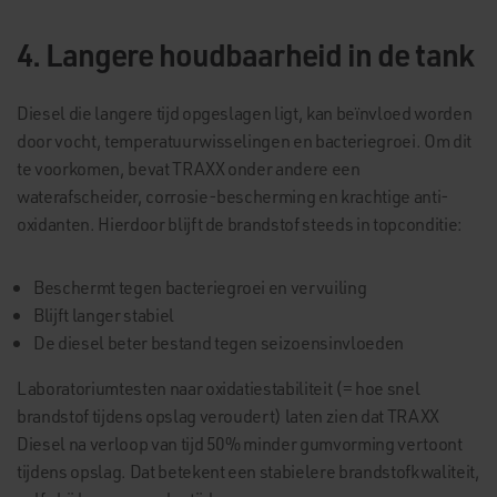
4. Langere houdbaarheid in de tank
Diesel die langere tijd opgeslagen ligt, kan beïnvloed worden
door vocht, temperatuurwisselingen en bacteriegroei. Om dit
te voorkomen, bevat TRAXX onder andere een
waterafscheider, corrosie-bescherming en krachtige anti-
oxidanten. Hierdoor blijft de brandstof steeds in topconditie:
Beschermt tegen bacteriegroei en vervuiling
Blijft langer stabiel
De diesel beter bestand tegen seizoensinvloeden
Laboratoriumtesten naar oxidatiestabiliteit (= hoe snel
brandstof tijdens opslag veroudert) laten zien dat TRAXX
Diesel na verloop van tijd 50% minder gumvorming vertoont
tijdens opslag. Dat betekent een stabielere brandstofkwaliteit,