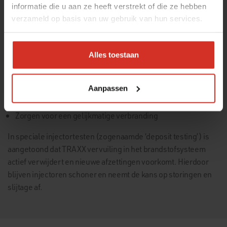
informatie die u aan ze heeft verstrekt of die ze hebben
verzameld op basis van uw gebruik van hun services.
TRAXX doet meer dan alleen reinigen. De multifunctionele
moleculen beschermen je volledige brandstofsysteem
continu tegen slijtage en verstoring. Z zorgen voor een
Alles toestaan
totaalbescherming van de motor:
Aanpassen
Voorkomen haperingen van injectoren
Verbeteren de brandstof doorstroming
Zorgen voor een gelijkmatige verbranding
In speciale injectortesten (zogenaamde ‘deposit testing’) is
aangetoond dat TRAXX vervuiling in het brandstofsysteem
actief verwijdert en nieuwe afzettingen voorkomt. Hierdoor
blijven injectoren schoner en neemt de kans op storingen en
slijtage af.